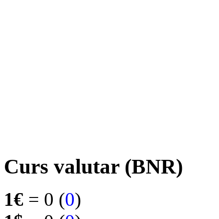
Curs valutar (BNR)
1€
= 0 (
0
)