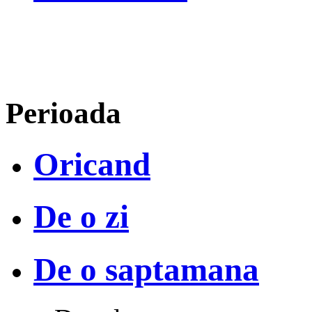
Perioada
Oricand
De o zi
De o saptamana