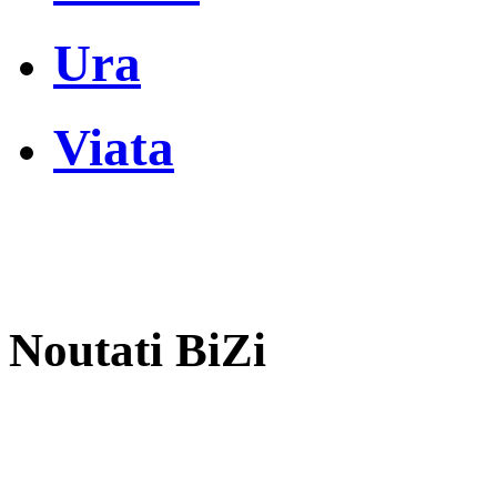
Ura
Viata
Noutati BiZi