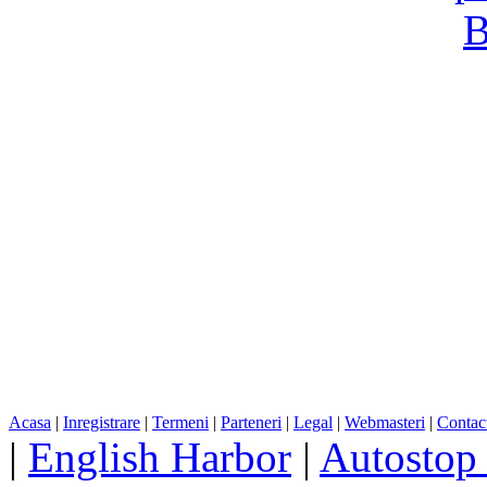
Acasa
|
Inregistrare
|
Termeni
|
Parteneri
|
Legal
|
Webmasteri
|
Contac
|
English Harbor
|
Autostop