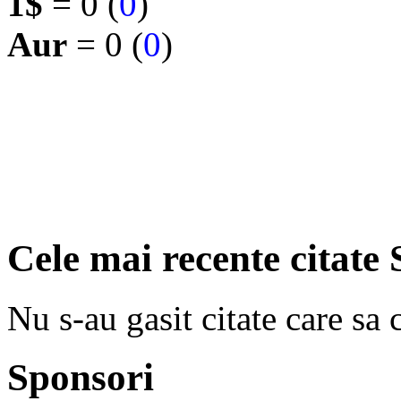
1$
= 0 (
0
)
Aur
= 0 (
0
)
Cele mai recente citate 
Nu s-au gasit citate care sa 
Sponsori