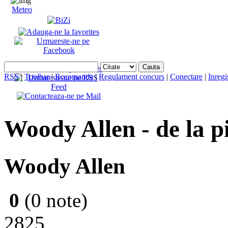
Meteo
RSS
|
Toolbar
|
Recomanda
|
Regulament concurs
|
Conectare
|
Inregi
Woody Allen - de la p
Woody Allen
0
(0 note)
2825