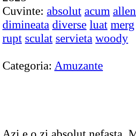
Cuvinte:
absolut
acum
allen
dimineata
diverse
luat
merg
rupt
sculat
servieta
woody
Categoria:
Amuzante
Azi e o zi absolut nefasta. 