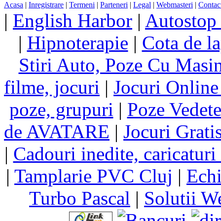
Acasa
|
Inregistrare
|
Termeni
|
Parteneri
|
Legal
|
Webmasteri
|
Contac
|
English Harbor
|
Autostop
|
Hipnoterapie
|
Cota de la
Stiri Auto, Poze Cu Masi
filme, jocuri
|
Jocuri Online
poze, grupuri
|
Poze Vedet
de AVATARE
|
Jocuri Grati
|
Cadouri inedite, caricaturi 
|
Tamplarie PVC Cluj
|
Echi
Turbo Pascal
|
Solutii W