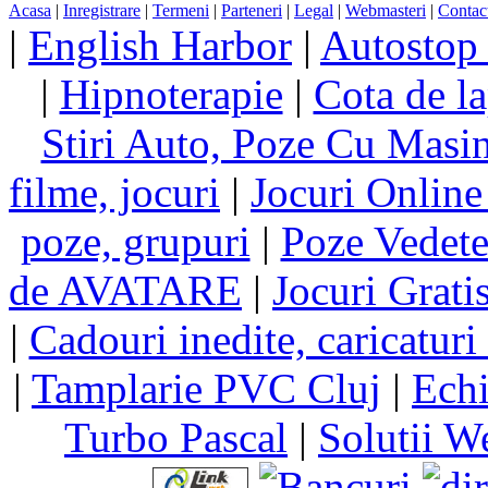
Acasa
|
Inregistrare
|
Termeni
|
Parteneri
|
Legal
|
Webmasteri
|
Contac
|
English Harbor
|
Autostop
|
Hipnoterapie
|
Cota de la
Stiri Auto, Poze Cu Masi
filme, jocuri
|
Jocuri Online
poze, grupuri
|
Poze Vedet
de AVATARE
|
Jocuri Grati
|
Cadouri inedite, caricaturi 
|
Tamplarie PVC Cluj
|
Echi
Turbo Pascal
|
Solutii W