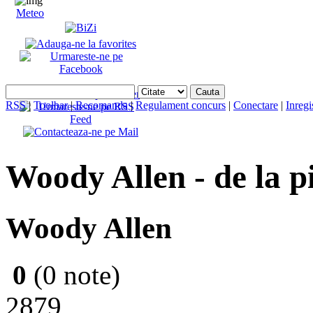
Meteo
RSS
|
Toolbar
|
Recomanda
|
Regulament concurs
|
Conectare
|
Inregi
Woody Allen - de la p
Woody Allen
0
(0 note)
2879