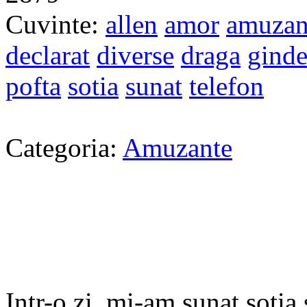
Cuvinte:
allen
amor
amuzan
declarat
diverse
draga
gind
pofta
sotia
sunat
telefon
Categoria:
Amuzante
Intr-o zi, mi-am sunat sotia