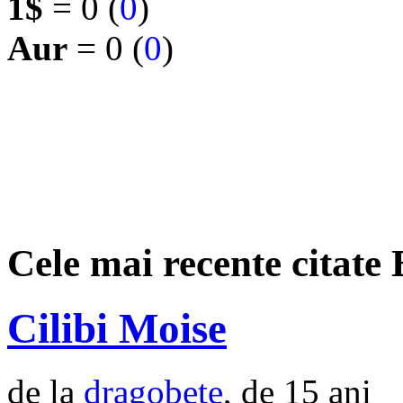
1$
= 0 (
0
)
Aur
= 0 (
0
)
Cele mai recente citate
Cilibi Moise
de la
dragobete
, de 15 ani