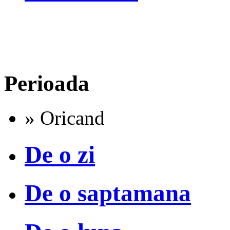
Perioada
» Oricand
De o zi
De o saptamana