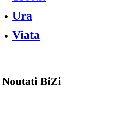
Ura
Viata
Noutati BiZi