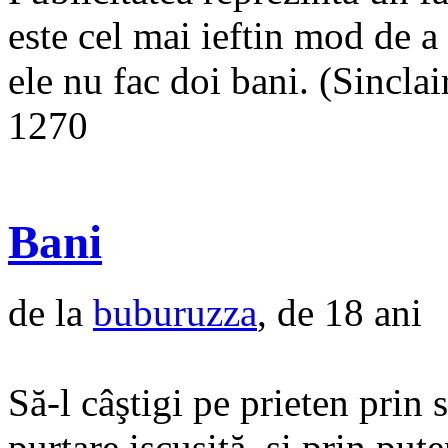
este cel mai ieftin mod de 
ele nu fac doi bani. (Sinclai
1270
Bani
de la
buburuzza
, de 18 ani
Să-l câştigi pe prieten prin 
purtare iscusită, şi prin pute