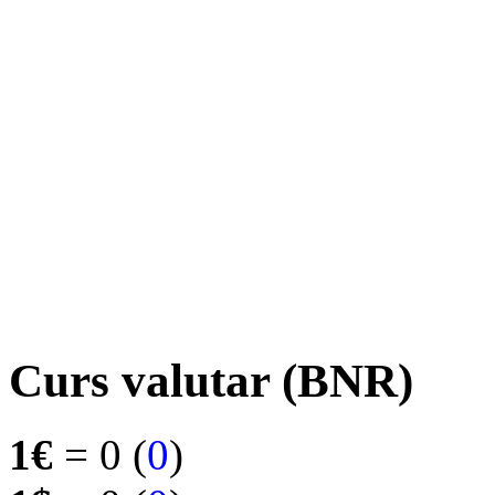
Curs valutar (BNR)
1€
= 0 (
0
)